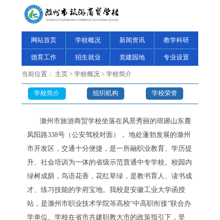
网站首页
学校概况
新闻资讯
教学科研
德育工作
招生就业
党建园地
专业设置
当前位置：
主页
>
学校概况
>
学校简介
学校简介
组织机构
学校荣誉
滁州市旅游商贸学校坐落在风景秀丽的琅琊山东麓
凤阳路338号（公安驾校对面）， 地处蓬勃发展的滁州
市开发区，交通十分便捷，是一所融职业教育、学历提
升、社会培训为一体的省级示范普通中专学校。校园内
绿树成荫，鸟语花香，花红草绿，是教书育人、读书成
才、练习技能的学府宝地。我校是安徽工业大学函授
站，是滁州市职业技术学院等高校“中高职衔接”联合办
学单位。学校在省市共建职教大市的政策指引下，坚