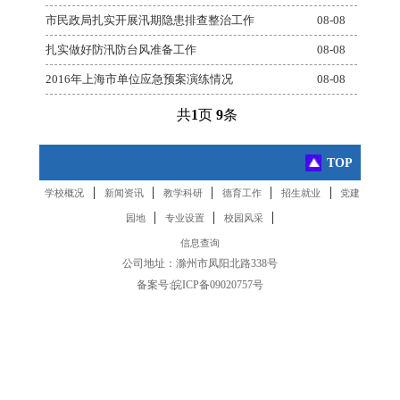
市民政局扎实开展汛期隐患排查整治工作
08-08
扎实做好防汛防台风准备工作
08-08
2016年上海市单位应急预案演练情况
08-08
共
1
页
9
条
TOP
|
|
|
|
|
学校概况
新闻资讯
教学科研
德育工作
招生就业
党建
|
|
|
园地
专业设置
校园风采
信息查询
公司地址：滁州市凤阳北路338号
备案号:
皖ICP备09020757号