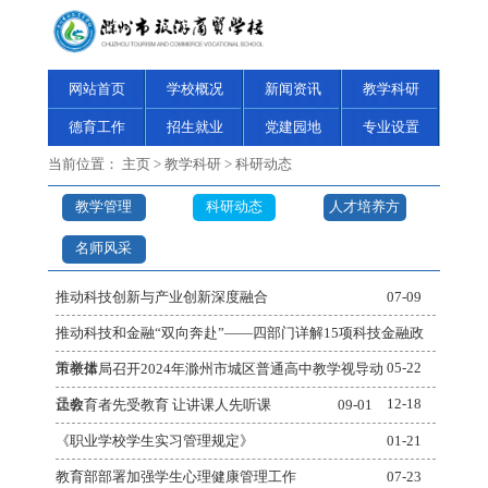
网站首页
学校概况
新闻资讯
教学科研
德育工作
招生就业
党建园地
专业设置
当前位置：
主页
>
教学科研
>
科研动态
教学管理
科研动态
人才培养方
案
名师风采
推动科技创新与产业创新深度融合
07-09
推动科技和金融“双向奔赴”——四部门详解15项科技金融政
策举措
05-22
市教体局召开2024年滁州市城区普通高中教学视导动
员会
12-18
让教育者先受教育 让讲课人先听课
09-01
《职业学校学生实习管理规定》
01-21
教育部部署加强学生心理健康管理工作
07-23