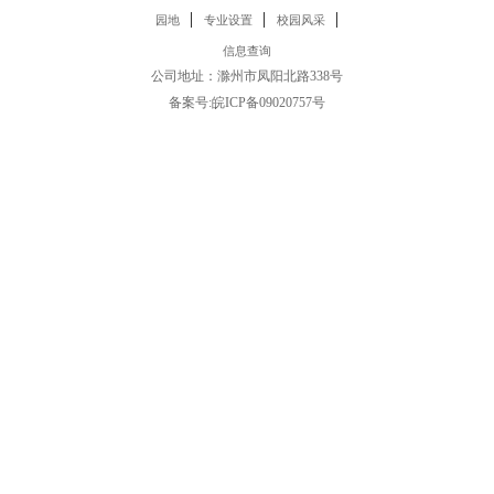
|
|
|
园地
专业设置
校园风采
信息查询
公司地址：滁州市凤阳北路338号
备案号:
皖ICP备09020757号