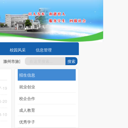
校园风采
信息管理
滁州市旅游商贸学校开展“校园反诈骗”法治宣传活动
2023-09-15
滁
招生信息
就业创业
7-19
校企合作
6-20
成人教育
8-10
优秀学子