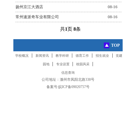
扬州京江大酒店
08-16
常州速派奇车业有限公司
08-16
共
1
页
8
条
TOP
|
|
|
|
|
学校概况
新闻资讯
教学科研
德育工作
招生就业
党建
|
|
|
园地
专业设置
校园风采
信息查询
公司地址：滁州市凤阳北路338号
备案号:
皖ICP备09020757号