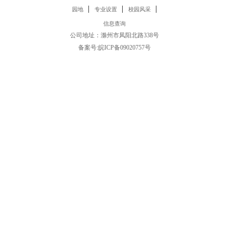
|
|
|
园地
专业设置
校园风采
信息查询
公司地址：滁州市凤阳北路338号
备案号:
皖ICP备09020757号